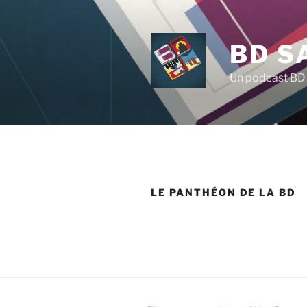
Aller
au
contenu
BD S
principal
Un podcast BD 
LE PANTHÉON DE LA BD